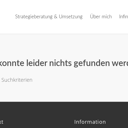
Strategieberatung & Umsetzung
Über mich
Infin
konnte leider nichts gefunden we
e Suchkriterien
kt
Information