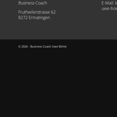
Business Coach
E-Mail:
uwe-boe
Fruthwilerstrasse 62
8272 Ermatingen
© 2026 - Business Coach Uwe Böhle